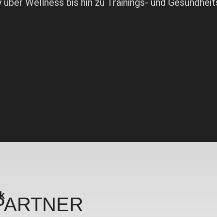
 über Wellness bis hin zu Trainings- und Gesundhei
rk
PARTNER