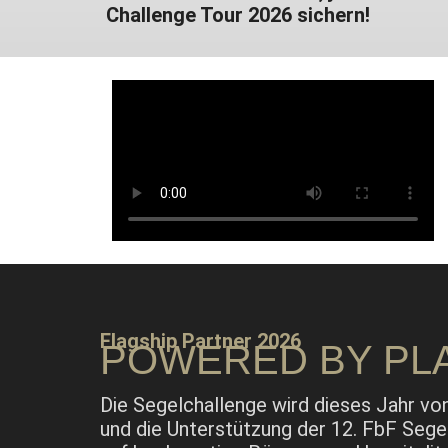
Challenge Tour 2026 sichern!
Flagship Partner 2026
POWERED BY
PL
Die Segelchallenge wird dieses Jahr vo
und die Unterstützung der 12. FbF Sege