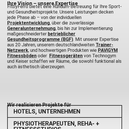
Ihre Vision – unsere Expertise
FitbyFerro bietet eine Rundum-Betreuung für Ihre Sport-
und Gesundheitsprojekte. Unsere Leistungen decken
jede Phase ab – von der individuellen
Projektentwicklung
, über die zuverlässige
Generalunternehmung
, bis hin zur Implementierung
maßgeschneiderter
betrieblicher
Gesundheitsprogramme (BGF)
. Mit unserer Expertise
aus 20 Jahren, unserem deutschlandweiten
Trainer-
Netzwerk
, und hochwertigen Produkten wie
PAVIGYM
Fitnessböden
oder
Fitnessgeräten
von Technogym
und Keiser schaffen wir Räume, die sowohl funktional als
auch ästhetisch überzeugen.
Wir realisieren Projekte für
HOTELS, UNTERNEHMEN
PHYSIOTHERAPEUTEN, REHA- +