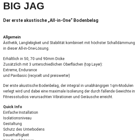
BIG JAG
Der erste akustische „All-in-One“ Bodenbelag
Allgemein
Ästhetik, Langlebigkeit und Stabilität kombiniert mit höchster Schalldämmung
in dieser All-in-One-Lösung.
Erhältlich in 50, 70 und 90mm Dicke
Zusätzlich mit 3 unterschiedlichen Oberflächen (top Layer):
Extreme, Endurance
und Pavibasic (recycelt und preiswerter)
Der erste akustische Bodenbelag, der integral in unabhängigen 1qm-Modulen
verlegt wird und dabei eine maximale Isolierung der durch fallende Gewichte in
Fitnessstudios verursachten Vibrationen und Geräusche erreicht.
Quick Info
Einfache Installation
Isolationsniveau
Gestaltung
Schutz des Unterbodens
Dauerhaftigkeit