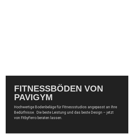
FITNESSBÖDEN VON
PAVIGYM
Hochwertige Bodenbeläge für Fitnessstudios angepasst an Ihre
Bedürfnisse. Die beste Leistung und das beste Design – jetzt
von FitbyFerro beraten lassen.