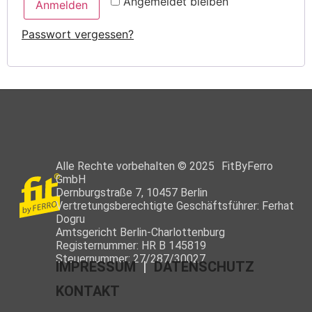
Angemeldet bleiben
Anmelden
Passwort vergessen?
Alle Rechte vorbehalten © 2025 FitByFerro
GmbH
Dernburgstraße 7, 10457 Berlin
Vertretungsberechtigte Geschäftsführer: Ferhat
Dogru
Amtsgericht Berlin-Charlottenburg
Registernummer: HR B 145819
Steuernummer: 27/287/30027
IMPRESSUM
|
DATENSCHUTZ
KONTAKT