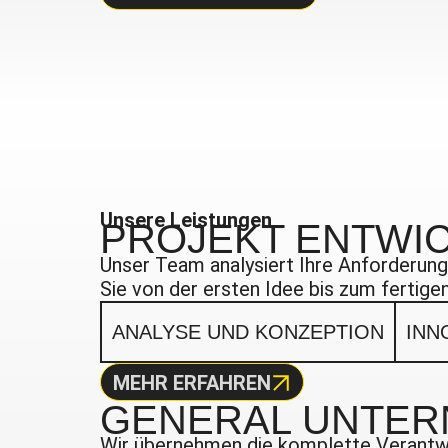
Unsere Leistungen
PROJEKT
ENTWI
Unser Team analysiert Ihre Anforderunge
Sie von der ersten Idee bis zum fertigen
ANALYSE UND KONZEPTION
INN
MEHR ERFAHREN
GENERAL
UNTER
Wir übernehmen die komplette Verantwor