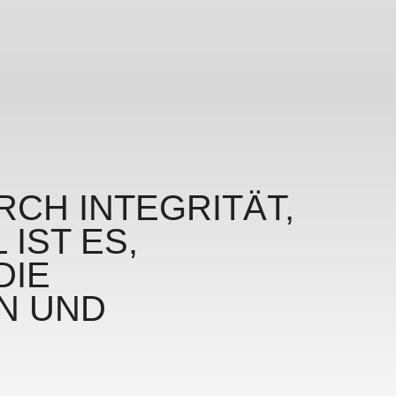
CH INTEGRITÄT,
IST ES,
DIE
N UND