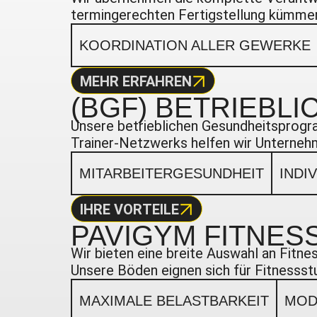
termingerechten Fertigstellung kümmern
KOORDINATION ALLER GEWERKE
MEHR ERFAHREN
(BGF)
BETRIEBL
Unsere betrieblichen Gesundheitsprogr
Trainer-Netzwerks helfen wir Unternehm
MITARBEITERGESUNDHEIT
INDI
IHRE VORTEILE
PAVIGYM
FITNES
Wir bieten eine breite Auswahl an Fitn
Unsere Böden eignen sich für Fitnesss
MAXIMALE BELASTBARKEIT
MOD